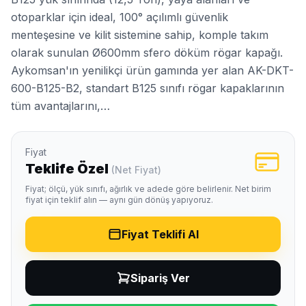
otoparklar için ideal, 100° açılımlı güvenlik
menteşesine ve kilit sistemine sahip, komple takım
olarak sunulan Ø600mm sfero döküm rögar kapağı.
Aykomsan'ın yenilikçi ürün gamında yer alan AK-DKT-
600-B125-B2, standart B125 sınıfı rögar kapaklarının
tüm avantajlarını,…
Fiyat
Teklife Özel
(Net Fiyat)
Fiyat; ölçü, yük sınıfı, ağırlık ve adede göre belirlenir. Net birim
fiyat için teklif alın — aynı gün dönüş yapıyoruz.
Fiyat Teklifi Al
Sipariş Ver