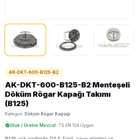
AK-DKT-600-B125-B2
AK-DKT-600-B125-B2 Menteşeli
Döküm Rögar Kapağı Takımı
(B125)
Kategori:
Döküm Rögar Kapağı
Stok / Üretim Mevcut
•
TS EN 124 Uygun
B125 yük sınıfında (12,5 Ton), yaya alanları ve