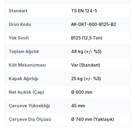
Standart
TS EN 124-5
Ürün Kodu
AK-DKT-600-B125-B2
Yük Sınıfı
B125 (12,5 Ton)
Toplam Ağırlık
48 kg (+/- %5)
Kilit Mekanizması
Var (Standart)
Kapak Ağırlığı
25 kg (+/- %5)
Net Açıklık (Çap)
Ø 600 mm
Çerçeve Yüksekliği
45 mm
Çerçeve Dış Ölçüsü
Ø 740 mm (Yaklaşık)