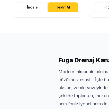
İncele
Teklif Al
İn
Fuga Drenaj Kan
Modern mimarinin minimali
çözülmesi esastır. İşte b
aksine, zemin yüzeyinde sa
şekilde toplarken, mekanı
hem fonksiyonel hem de e