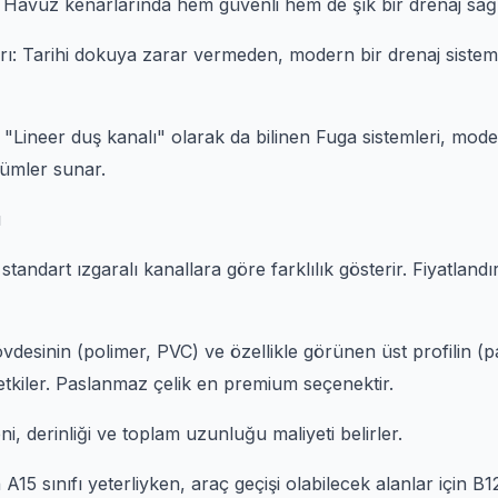
Havuz kenarlarında hem güvenli hem de şık bir drenaj sağ
rı: Tarihi dokuya zarar vermeden, modern bir drenaj sistemi
 "Lineer duş kanalı" olarak da bilinen Fuga sistemleri, mo
ümler sunar.
ı
 standart ızgaralı kanallara göre farklılık gösterir. Fiyatland
desinin (polimer, PVC) ve özellikle görünen üst profilin (p
tkiler. Paslanmaz çelik en premium seçenektir.
ni, derinliği ve toplam uzunluğu maliyeti belirler.
in A15 sınıfı yeterliyken, araç geçişi olabilecek alanlar için B