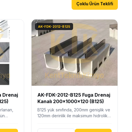
Çoklu Ürün Teklifi
AK-FDK-2012-B125
 Drenaj
AK-FDK-2012-B125 Fuga Drenaj
125)
Kanalı 200x1000x120 (B125)
arlanan,
B125 yük sınıfında, 200mm genişlik ve
dün
120mm derinlik ile maksimum hidrolik
sunan
kapasite sunan, sfero döküm üst…