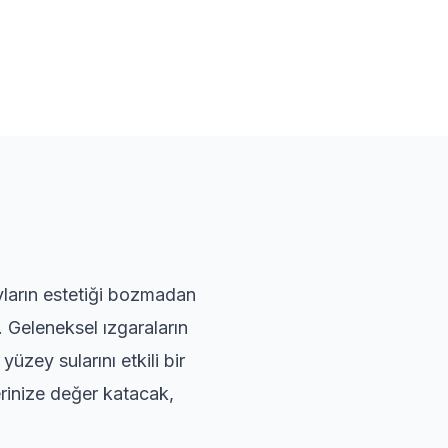
yların estetiği bozmadan
. Geleneksel ızgaraların
üzey sularını etkili bir
erinize değer katacak,