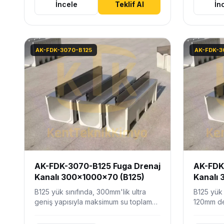
İncele
Teklif Al
İn
AK-FDK-3070-B125
AK-FDK-3
AK-FDK-3070-B125 Fuga Drenaj
AK-FDK
Kanalı 300x1000x70 (B125)
Kanalı 
B125 yük sınıfında, 300mm'lik ultra
B125 yük 
geniş yapısıyla maksimum su toplama
120mm der
alanı sunan, sığ montajlı estetik…
yüksek hi