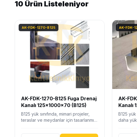
10 Ürün Listeleniyor
AK-FDK-1270-B125
AK-FDK-1
AK-FDK-1270-B125 Fuga Drenaj
AK-FDK-
Kanalı 125x1000x70 (B125)
Kanalı 
B125 yük sınıfında, mimari projeler,
B125 yük 
teraslar ve meydanlar için tasarlanmış,
daha yüks
sfero döküm üst profilli,…
sunan, sf