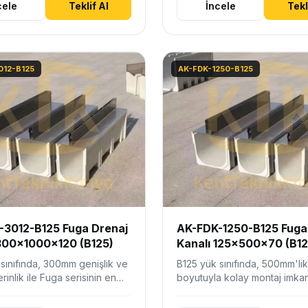
cele
Teklif Al
İncele
Tekl
012-B125
AK-FDK-1250-B125
-3012-B125 Fuga Drenaj
AK-FDK-1250-B125 Fuga
300x1000x120 (B125)
Kanalı 125x500x70 (B12
sınıfında, 300mm genişlik ve
B125 yük sınıfında, 500mm'li
inlik ile Fuga serisinin en
boyutuyla kolay montaj imkan
drolik kapasitesini…
sfero döküm üst profilli, este