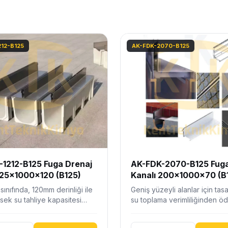
212-B125
AK-FDK-2070-B125
1212-B125 Fuga Drenaj
AK-FDK-2070-B125 Fuga
125x1000x120 (B125)
Kanalı 200x1000x70 (B
sınıfında, 120mm derinliği ile
Geniş yüzeyli alanlar için tas
ek su tahliye kapasitesi
su toplama verimliliğinden ö
ero döküm üst profilli,…
vermeden estetik görünüm 
fuga…