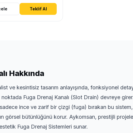
cele
Teklif Al
alı Hakkında
st ve kesintisiz tasarım anlayışında, fonksiyonel deta
u noktada Fuga Drenaj Kanalı (Slot Drain) devreye girer
dece ince ve zarif bir çizgi (fuga) bırakan bu sistem, y
n görsel bütünlüğünü korur. Aykomsan, prestijli projel
stetik Fuga Drenaj Sistemleri sunar.