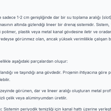
 sadece 1-2 cm genişliğinde dar bir su toplama aralığı (slo
sının altında gizlendiği lineer bir drenaj sistemidir. Siste
i polimer, plastik veya metal kanal gövdesine iletir ve orad
edeyse görünmez olan, ancak yüksek verimlilikle çalışan b
ellikle aşağıdaki parçalardan oluşur:
andığı ve taşındığı ana gövdedir. Projenin ihtiyacına göre
bilir.
üzeyinde görünen, dar ve lineer aralığı oluşturan metal profi
izli çelik veya alüminyumdan üretilir.
Sistemin periyodik temizliği için kanal hattı üzerine yerleştiri