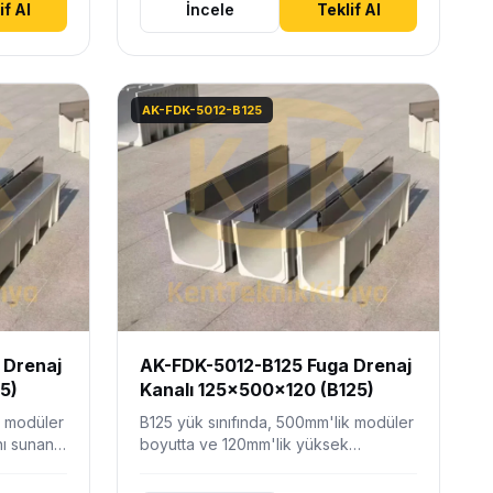
if Al
İncele
Teklif Al
AK-FDK-5012-B125
 Drenaj
AK-FDK-5012-B125 Fuga Drenaj
5)
Kanalı 125x500x120 (B125)
k modüler
B125 yük sınıfında, 500mm'lik modüler
ı sunan,
boyutta ve 120mm'lik yüksek
tik…
kapasiteli derinliğe sahip estetik
fuga…