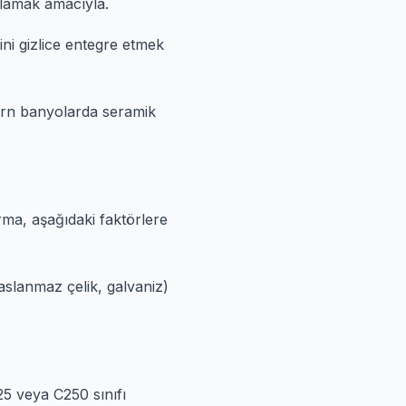
lamak amacıyla.
ni gizlice entegre etmek
dern banyolarda seramik
ırma, aşağıdaki faktörlere
aslanmaz çelik, galvaniz)
125 veya C250 sınıfı