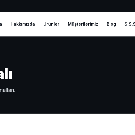
a
Hakkımızda
Ürünler
Müşterilerimiz
Blog
S.S.S
lı
alları.