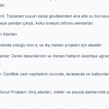
ır.
fon): Toplanan suyun kanal gövdesinden ana atık su borusun
veya yandan çıkışlı, koku önleyici sifonlu elemandır.
m Alanları
planda olduğu tüm iç ve dış mekan projeleri için idealdir:
nlar: Zemin desenlerinin ve mimari hatların kesintiye uğra
.
: Özellikle cam cephelerin önünde, teraslarda ve balkonlarda
nut Projeleri: Giriş alanları, lobiler ve peyzaj alanlarında p