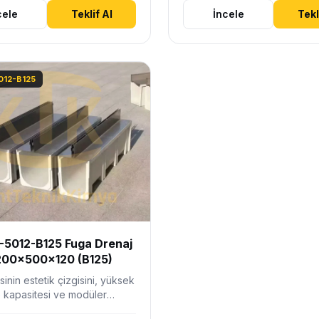
cele
Teklif Al
İncele
Tekl
012-B125
-5012-B125 Fuga Drenaj
 200x500x120 (B125)
sinin estetik çizgisini, yüksek
e kapasitesi ve modüler
snekliği ile birleştirir.…