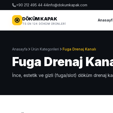
+90 212 495 44 44
info@dokumkapak.com
DÖKÜM KAPAK
Anasayf
TS EN 124 DÖKÜM ÜRÜNLERI
Anasayfa
Ürün Kategorileri
Fuga Drenaj Kanalı
Fuga Drenaj Kana
İnce, estetik ve gizli (fuga/slot) döküm drenaj kan