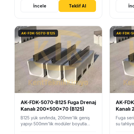
İncele
Teklif Al
İn
AK-FDK-5070-B125
AK-FDK-5
AK-FDK-5070-B125 Fuga Drenaj
AK-FDK
Kanalı 200x500x70 (B125)
Kanalı
B125 yük sınıfında, 200mm'lik geniş
Fuga seri
yapıyı 500mm'lik modüler boyutla
su tahliy
birleştiren, sığ montajlı ve estetik…
kullanım e