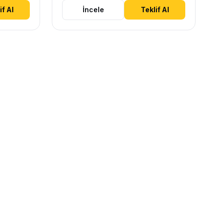
if Al
İncele
Teklif Al