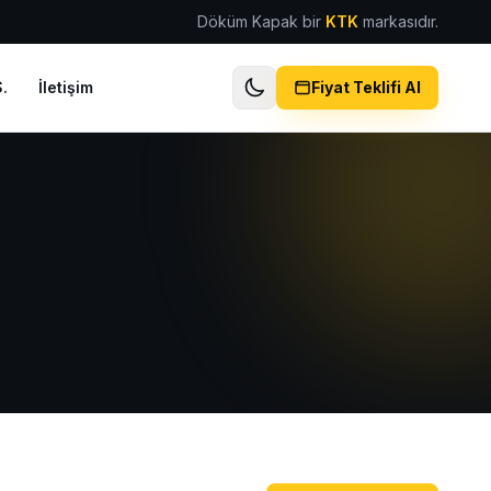
Döküm Kapak bir
KTK
markasıdır.
.
İletişim
Fiyat Teklifi Al