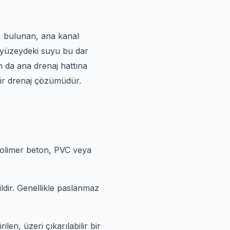
t) bulunan, ana kanal
m, yüzeydeki suyu bu dar
an da ana drenaj hattına
ir drenaj çözümüdür.
 polimer beton, PVC veya
ldir. Genellikle paslanmaz
len, üzeri çıkarılabilir bir