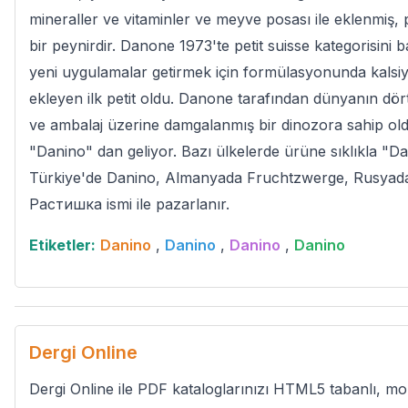
mineraller ve vitaminler ve meyve posası ile eklenmiş, p
bir peynirdir. Danone 1973'te petit suisse kategorisini baş
yeni uygulamalar getirmek için formülasyonunda kalsi
ekleyen ilk petit oldu. Danone tarafından dünyanın dört
ve ambalaj üzerine damgalanmış bir dinozora sahip o
"Danino" dan geliyor. Bazı ülkelerde ürüne sıklıkla "D
Türkiye'de Danino, Almanyada Fruchtzwerge, Rusyada 
Растишка ismi ile pazarlanır.
Etiketler:
Danino
,
Danino
,
Danino
,
Danino
Dergi Online
Dergi Online ile PDF kataloglarınızı HTML5 tabanlı, mob