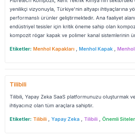
Fibretech Kompozit, Kent Teknik Kimya’nın sektördeki 
yenilikçi vizyonuyla, Türkiye'nin altyapı ihtiyaçlarına y
performanslı ürünler geliştirmektedir. Ana faaliyet alan
endüstriyel tesisler için kritik öneme sahip olan komp
kompozit rögar kapak ve polimer kanal sistemlerinin üre
Etiketler:
Menhol Kapakları
,
Menhol Kapak
,
Menhol
Tilibili
Tilibili, Yapay Zeka SaaS platformunuzu oluşturmak v
ihtiyacınız olan tüm araçlara sahiptir.
Etiketler:
Tilibili
,
Yapay Zeka
,
Tilibili
,
Önemli Sitele