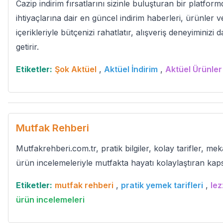
Cazip indirim fırsatlarını sizinle buluşturan bir platfo
ihtiyaçlarına dair en güncel indirim haberleri, ürünler
içerikleriyle bütçenizi rahatlatır, alışveriş deneyiminiz
getirir.
Etiketler:
Şok Aktüel
,
Aktüel İndirim
,
Aktüel Ürünler
Mutfak Rehberi
Mutfakrehberi.com.tr, pratik bilgiler, kolay tarifler, me
ürün incelemeleriyle mutfakta hayatı kolaylaştıran kapsam
Etiketler:
mutfak rehberi
,
pratik yemek tarifleri
,
lez
ürün incelemeleri