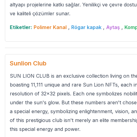
altyapı projelerine katkı sağlar. Yenilikçi ve çevre dost
ve kaliteli çözümler sunar.
Etiketler:
Polimer Kanal
,
Rögar kapak
,
Aytaş
,
Komp
Sunlion Club
SUN LION CLUB is an exclusive collection living on t
boasting 11,111 unique and rare Sun Lion NFTs, each int
resolution of 32x32 pixels. Each one symbolizes nobili
under the sun's glow. But these numbers aren't chose
a special energy, symbolizing enlightenment, vision, and
of this prestigious club isn't merely an elite membership;
this special energy and power.