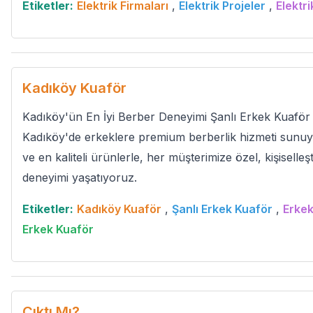
Etiketler:
Elektrik Firmaları
,
Elektrik Projeler
,
Elektri
Kadıköy Kuaför
Kadıköy'ün En İyi Berber Deneyimi Şanlı Erkek Kuaför o
Kadıköy'de erkeklere premium berberlik hizmeti sun
ve en kaliteli ürünlerle, her müşterimize özel, kişiselleşt
deneyimi yaşatıyoruz.
Etiketler:
Kadıköy Kuaför
,
Şanlı Erkek Kuaför
,
Erkek
Erkek Kuaför
Çıktı Mı?