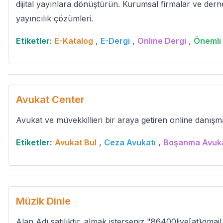
dijital yayınlara dönüştürün. Kurumsal firmalar ve dern
yayıncılık çözümleri.
Etiketler:
E-Katalog
,
E-Dergi
,
Online Dergi
,
Önemli 
Avukat Center
Avukat ve müvekkillieri bir araya getiren online danışm
Etiketler:
Avukat Bul
,
Ceza Avukatı
,
Boşanma Avuka
Müzik Dinle
Alan Adı satılıktır. almak isterseniz "86400live[at}gmai