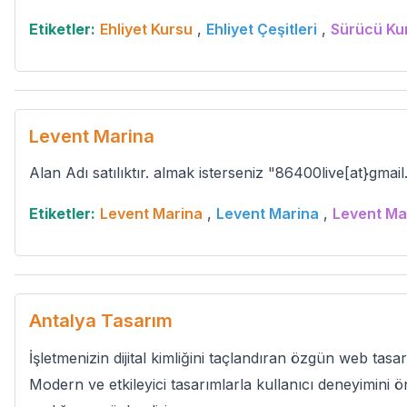
Etiketler:
Ehliyet Kursu
,
Ehliyet Çeşitleri
,
Sürücü Ku
Levent Marina
Alan Adı satılıktır. almak isterseniz "86400live[at}gmai
Etiketler:
Levent Marina
,
Levent Marina
,
Levent Ma
Antalya Tasarım
İşletmenizin dijital kimliğini taçlandıran özgün web tasa
Modern ve etkileyici tasarımlarla kullanıcı deneyimini ön