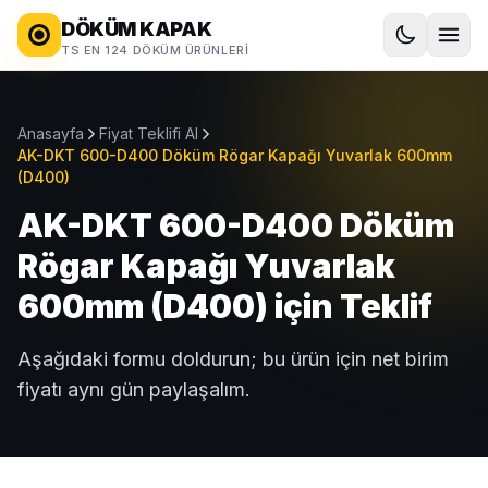
DÖKÜM KAPAK
TS EN 124 DÖKÜM ÜRÜNLERI
Anasayfa
Fiyat Teklifi Al
AK-DKT 600-D400 Döküm Rögar Kapağı Yuvarlak 600mm
(D400)
AK-DKT 600-D400 Döküm
Rögar Kapağı Yuvarlak
600mm (D400) için Teklif
Aşağıdaki formu doldurun; bu ürün için net birim
fiyatı aynı gün paylaşalım.