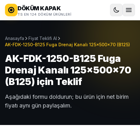
DÖKÜM KAPAK
TS EN 124 DÖKÜM ÜRÜNLERI
Anasayfa
Fiyat Teklifi Al
AK-FDK-1250-B125 Fuga Drenaj Kanalı 125x500x70 (B125)
AK-FDK-1250-B125 Fuga
Drenaj Kanalı 125x500x70
(B125) için Teklif
Aşağıdaki formu doldurun; bu ürün için net birim
fiyatı aynı gün paylaşalım.