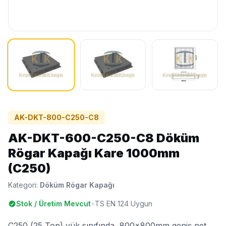
AK-DKT-800-C250-C8
AK-DKT-600-C250-C8 Döküm
Rögar Kapağı Kare 1000mm
(C250)
Kategori:
Döküm Rögar Kapağı
Stok / Üretim Mevcut
•
TS EN 124 Uygun
C250 (25 Ton) yük sınıfında, 800x800mm geniş net