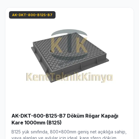
AK-DKT-800-B125-B7
AK-DKT-600-B125-B7 Döküm Rögar Kapağı
Kare 1000mm (B125)
B125 yük sınıfında, 800x800mm geniş net açıklığa sahip,
yaya alanları ve avlular için ideal, kare sfero döküm…