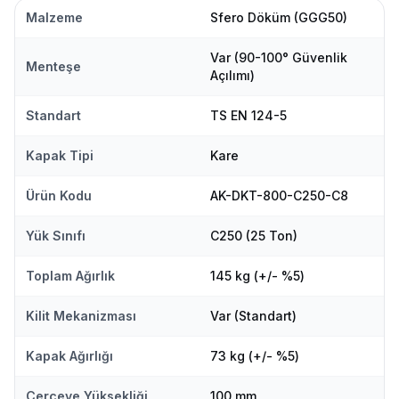
Malzeme
Sfero Döküm (GGG50)
Var (90-100° Güvenlik
Menteşe
Açılımı)
Standart
TS EN 124-5
Kapak Tipi
Kare
Ürün Kodu
AK-DKT-800-C250-C8
Yük Sınıfı
C250 (25 Ton)
Toplam Ağırlık
145 kg (+/- %5)
Kilit Mekanizması
Var (Standart)
Kapak Ağırlığı
73 kg (+/- %5)
Çerçeve Yüksekliği
100 mm