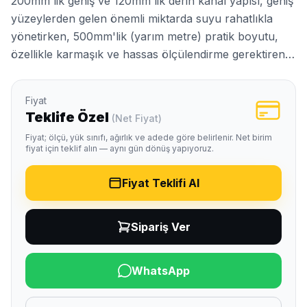
200mm'lik geniş ve 120mm'lik derin kanal yapısı, geniş
yüzeylerden gelen önemli miktarda suyu rahatlıkla
yönetirken, 500mm'lik (yarım metre) pratik boyutu,
özellikle karmaşık ve hassas ölçülendirme gerektiren…
Fiyat
Teklife Özel
(Net Fiyat)
Fiyat; ölçü, yük sınıfı, ağırlık ve adede göre belirlenir. Net birim
fiyat için teklif alın — aynı gün dönüş yapıyoruz.
Fiyat Teklifi Al
Sipariş Ver
WhatsApp