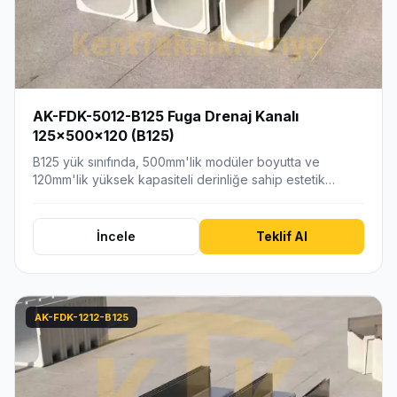
AK-FDK-5012-B125 Fuga Drenaj Kanalı
125x500x120 (B125)
B125 yük sınıfında, 500mm'lik modüler boyutta ve
120mm'lik yüksek kapasiteli derinliğe sahip estetik
fuga…
İncele
Teklif Al
AK-FDK-1212-B125