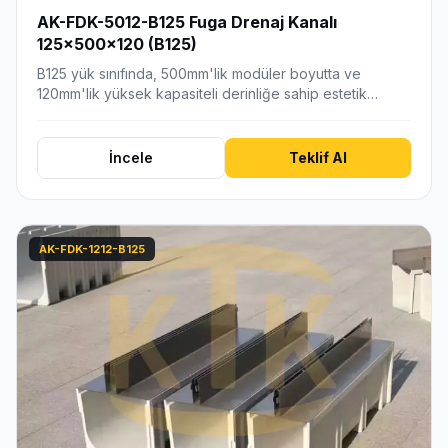
AK-FDK-5012-B125 Fuga Drenaj Kanalı
125x500x120 (B125)
B125 yük sınıfında, 500mm'lik modüler boyutta ve
120mm'lik yüksek kapasiteli derinliğe sahip estetik
fuga…
İncele
Teklif Al
AK-FDK-1212-B125