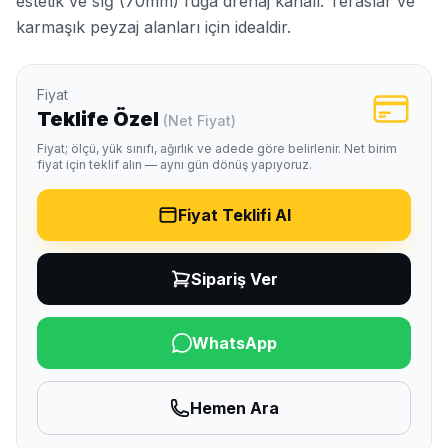
estetik ve sığ (70mm) fuga drenaj kanalı. Teraslar ve
karmaşık peyzaj alanları için idealdir.
Fiyat
Teklife Özel
(Net Fiyat)
Fiyat; ölçü, yük sınıfı, ağırlık ve adede göre belirlenir. Net birim
fiyat için teklif alın — aynı gün dönüş yapıyoruz.
Fiyat Teklifi Al
Sipariş Ver
WhatsApp
Hemen Ara