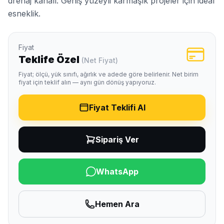
drenaj kanalı. Geniş yüzeyli karmaşık projeler için ideal
esneklik.
Fiyat
Teklife Özel
(Net Fiyat)
Fiyat; ölçü, yük sınıfı, ağırlık ve adede göre belirlenir. Net birim
fiyat için teklif alın — aynı gün dönüş yapıyoruz.
Fiyat Teklifi Al
Sipariş Ver
WhatsApp
Hemen Ara